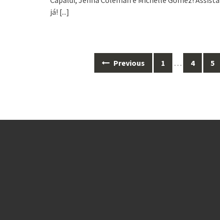
Capaldi, Jenna Coleman e Michelle Gomez! Assista
já!
[...]
Posts
Previous
1
…
4
5
navigation