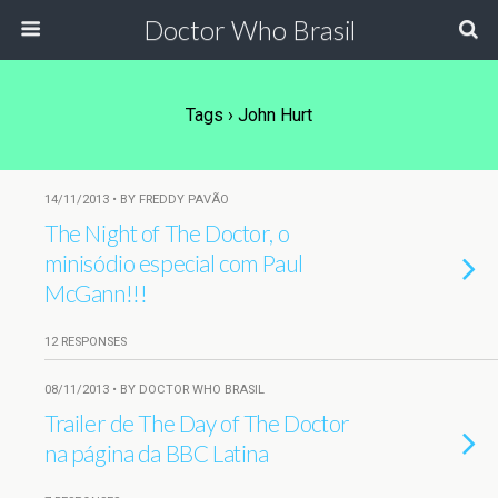
Doctor Who Brasil
Tags › John Hurt
14/11/2013 • BY FREDDY PAVÃO
The Night of The Doctor, o
minisódio especial com Paul
McGann!!!
12 RESPONSES
08/11/2013 • BY DOCTOR WHO BRASIL
Trailer de The Day of The Doctor
na página da BBC Latina