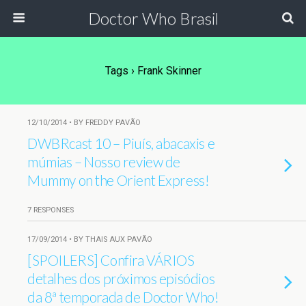
Doctor Who Brasil
Tags › Frank Skinner
12/10/2014 • BY FREDDY PAVÃO
DWBRcast 10 – Piuís, abacaxis e
múmias – Nosso review de
Mummy on the Orient Express!
7 RESPONSES
17/09/2014 • BY THAIS AUX PAVÃO
[SPOILERS] Confira VÁRIOS
detalhes dos próximos episódios
da 8ª temporada de Doctor Who!