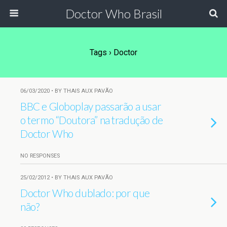
Doctor Who Brasil
Tags › Doctor
06/03/2020 • BY THAIS AUX PAVÃO
BBC e Globoplay passarão a usar
o termo “Doutora” na tradução de
Doctor Who
NO RESPONSES
25/02/2012 • BY THAIS AUX PAVÃO
Doctor Who dublado: por que
não?