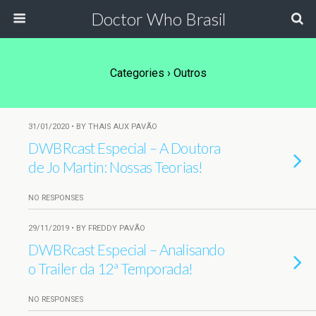
Doctor Who Brasil
Categories ›
Outros
31/01/2020 • BY THAIS AUX PAVÃO
DWBRcast Especial – A Doutora
de Jo Martin: Nossas Teorias!
NO RESPONSES
29/11/2019 • BY FREDDY PAVÃO
DWBRcast Especial – Analisando
o Trailer da 12ª Temporada!
NO RESPONSES