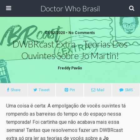
Doctor Who Brasil
01/02/2020 • No Comments
DWBRcast Extra – Teorias Dos
Ouvintes Sobre Jo Martin!
Freddy Pavão
Share
Tweet
Pin
Mail
SMS
Uma coisa é certa: A empolgação de vocês ouvintes tá
rompendo as barreiras do tempo e do espaço nessa
temporada! Foi cartinha que não acabava mais essa
semana! Tantas que resolvemos fazer um DWBRcast
extra só pra ler as teorias de vocês sobre a
Jo