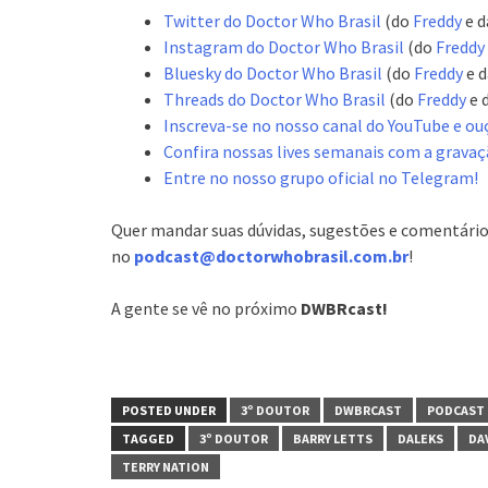
Twitter do Doctor Who Brasil
(do
Freddy
e 
Instagram do Doctor Who Brasil
(do
Freddy
Bluesky do Doctor Who Brasil
(do
Freddy
e 
Threads do Doctor Who Brasil
(do
Freddy
e 
Inscreva-se no nosso canal do YouTube e ou
Confira nossas lives semanais com a gravaç
Entre no nosso grupo oficial no Telegram!
Quer mandar suas dúvidas, sugestões e comentário
no
podcast@doctorwhobrasil.com.br
!
A gente se vê no próximo
DWBRcast!
POSTED UNDER
3º DOUTOR
DWBRCAST
PODCAST
TAGGED
3º DOUTOR
BARRY LETTS
DALEKS
DA
TERRY NATION