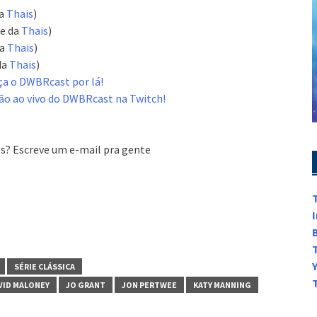
da
Thais
)
e da
Thais
)
da
Thais
)
da
Thais
)
ça o DWBRcast por lá!
ão ao vivo do DWBRcast na Twitch!
s? Escreve um e-mail pra gente
SÉRIE CLÁSSICA
VID MALONEY
JO GRANT
JON PERTWEE
KATY MANNING