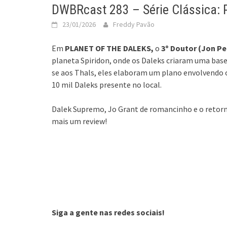
DWBRcast 283 – Série Clássica: P
23/01/2026
Freddy Pavão
Em
PLANET OF THE DALEKS,
o
3º Doutor (Jon P
planeta Spiridon, onde os Daleks criaram uma base 
se aos Thals, eles elaboram um plano envolvendo o
10 mil Daleks presente no local.
Dalek Supremo, Jo Grant de romancinho e o retorno
mais um review!
Siga a gente nas redes sociais!