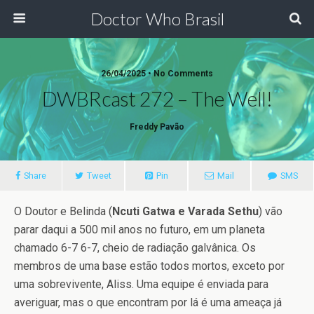
Doctor Who Brasil
26/04/2025 • No Comments
DWBRcast 272 – The Well!
Freddy Pavão
Share
Tweet
Pin
Mail
SMS
O Doutor e Belinda (
Ncuti Gatwa e Varada Sethu
) vão
parar daqui a 500 mil anos no futuro, em um planeta
chamado 6-7 6-7, cheio de radiação galvânica. Os
membros de uma base estão todos mortos, exceto por
uma sobrevivente, Aliss. Uma equipe é enviada para
averiguar, mas o que encontram por lá é uma ameaça já