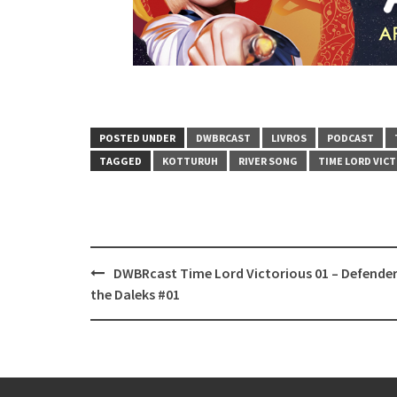
POSTED UNDER
DWBRCAST
LIVROS
PODCAST
TAGGED
KOTTURUH
RIVER SONG
TIME LORD VIC
Post
DWBRcast Time Lord Victorious 01 – Defender
navigation
the Daleks #01