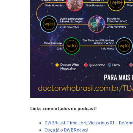
Links comentados no podcast!
DWBRcast Time Lord Victorious 01 – Defend
Ouça já o DWBRnews!