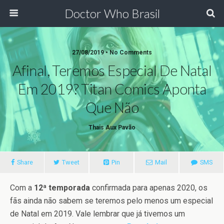
Doctor Who Brasil
27/08/2019 • No Comments
Afinal, Teremos Especial De Natal
Em 2019? Titan Comics Aponta
Que Não
Thais Aux Pavão
Share
Tweet
Pin
Mail
SMS
Com a
12ª temporada
confirmada para apenas 2020, os
fãs ainda não sabem se teremos pelo menos um especial
de Natal em 2019. Vale lembrar que já tivemos um