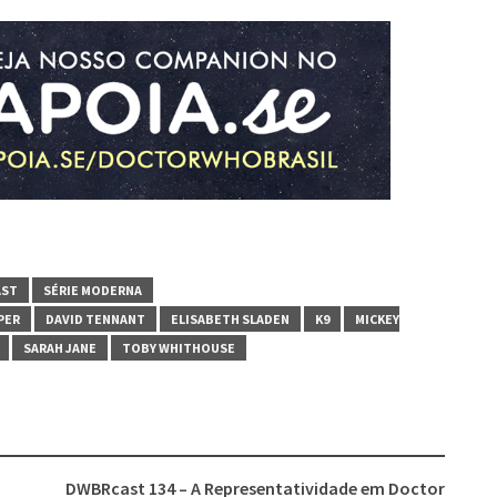
AST
SÉRIE MODERNA
IPER
DAVID TENNANT
ELISABETH SLADEN
K9
MICKEY
SARAH JANE
TOBY WHITHOUSE
DWBRcast 134 – A Representatividade em Doctor