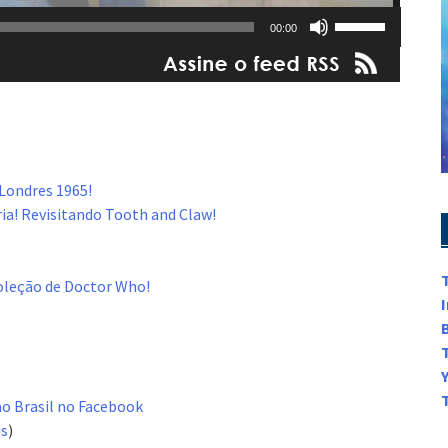
Use
00:00
as
setas
para
cima
ou
para
baixo
 Londres 1965!
para
ia! Revisitando Tooth and Claw!
aumentar
ou
diminuir
oleção de Doctor Who!
o
volume.
ho Brasil no Facebook
is
)