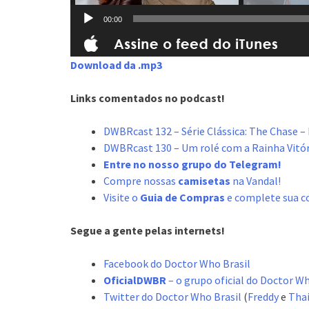
00:00
Download da .mp3
Links comentados no podcast!
DWBRcast 132 – Série Clássica: The Chase –
DWBRcast 130 – Um rolé com a Rainha Vitór
Entre no nosso grupo do Telegram!
Compre nossas
camisetas
na Vandal!
Visite o
Guia de Compras
e complete sua c
Segue a gente pelas internets!
Facebook do Doctor Who Brasil
OficialDWBR
– o grupo oficial do Doctor W
Twitter do Doctor Who Brasil
(
Freddy
e
Tha