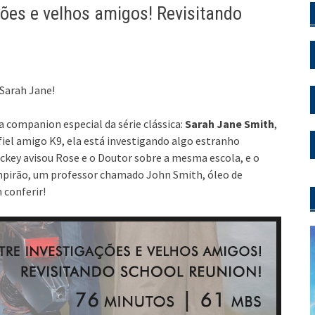
ões e velhos amigos! Revisitando
 Sarah Jane!
a companion especial da série clássica:
Sarah Jane Smith
,
iel amigo K9, ela está investigando algo estranho
ey avisou Rose e o Doutor sobre a mesma escola, e o
ampirão, um professor chamado John Smith, óleo de
 conferir!
Toc
de
áud