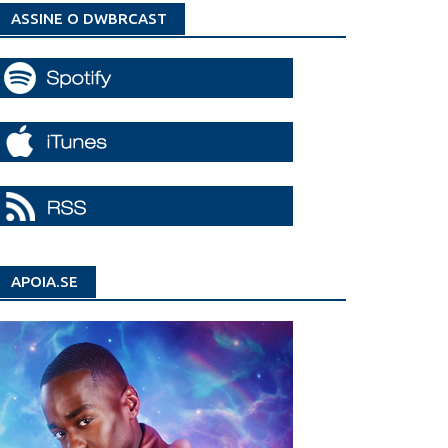
ASSINE O DWBRCAST
APOIA.SE
ador
io