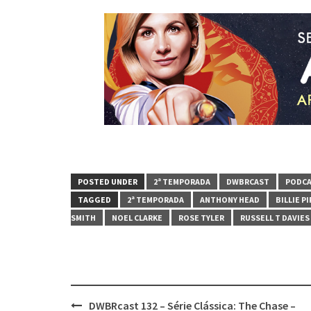
POSTED UNDER
2ª TEMPORADA
DWBRCAST
PODC
TAGGED
2ª TEMPORADA
ANTHONY HEAD
BILLIE P
SMITH
NOEL CLARKE
ROSE TYLER
RUSSELL T DAVIES
Post
DWBRcast 132 – Série Clássica: The Chase –