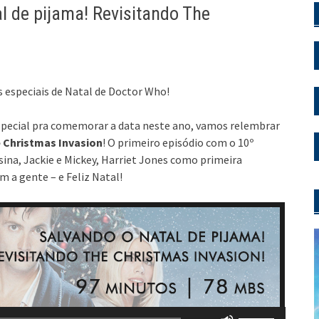
 de pijama! Revisitando The
 especiais de Natal de Doctor Who!
especial pra comemorar a data neste ano, vamos relembrar
 Christmas Invasion
! O primeiro episódio com o 10º
ssina, Jackie e Mickey, Harriet Jones como primeira
m a gente – e Feliz Natal!
Toc
de
áud
Use