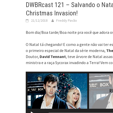
DWBRcast 121 – Salvando o Natal
Christmas Invasion!
21/12/2018
Freddy Pavão
Bom dia/Boa tarde/Boa noite pra você que adora os
O Natal tá chegando! E como a gente não vai ter 
o primeiro especial de Natal da série moderna,
The
Doutor,
David Tennant
, teve árvore de Natal assa
ministra e a raça Sycorax invadindo a Terra! Vem co