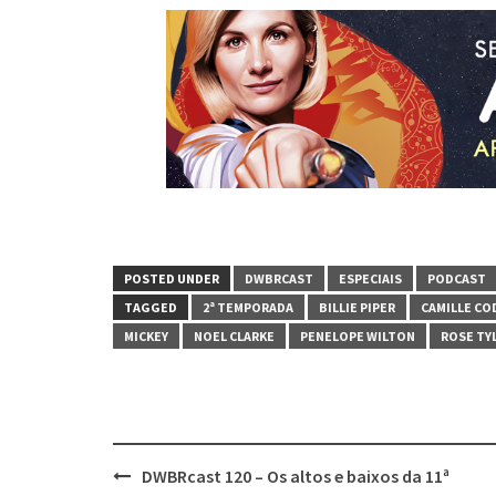
POSTED UNDER
DWBRCAST
ESPECIAIS
PODCAST
TAGGED
2ª TEMPORADA
BILLIE PIPER
CAMILLE CO
MICKEY
NOEL CLARKE
PENELOPE WILTON
ROSE TY
Post
DWBRcast 120 – Os altos e baixos da 11ª