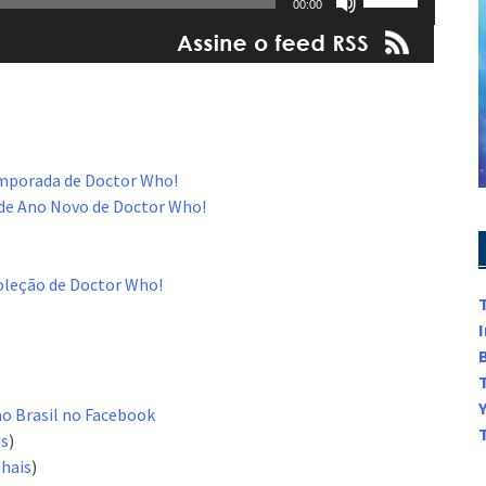
00:00
as
setas
para
cima
ou
para
baixo
emporada de Doctor Who!
para
al de Ano Novo de Doctor Who!
aumentar
ou
diminuir
oleção de Doctor Who!
o
volume.
ho Brasil no Facebook
is
)
hais
)