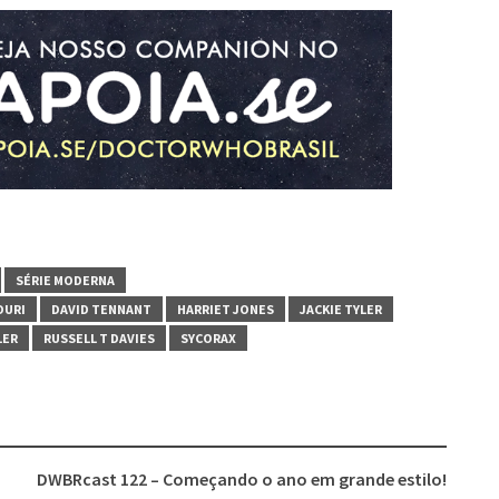
SÉRIE MODERNA
DURI
DAVID TENNANT
HARRIET JONES
JACKIE TYLER
LER
RUSSELL T DAVIES
SYCORAX
DWBRcast 122 – Começando o ano em grande estilo!