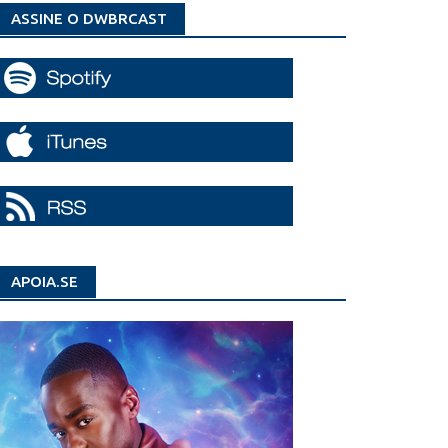
ASSINE O DWBRCAST
APOIA.SE
ador
io