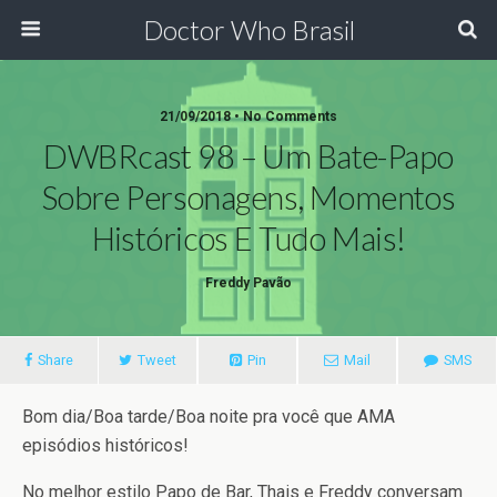
Doctor Who Brasil
21/09/2018 • No Comments
DWBRcast 98 – Um Bate-Papo
Sobre Personagens, Momentos
Históricos E Tudo Mais!
Freddy Pavão
Share
Tweet
Pin
Mail
SMS
Bom dia/Boa tarde/Boa noite pra você que AMA
episódios históricos!
No melhor estilo Papo de Bar, Thais e Freddy conversam