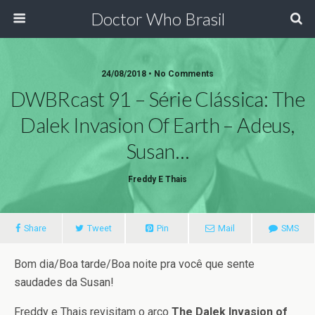
Doctor Who Brasil
24/08/2018 • No Comments
DWBRcast 91 – Série Clássica: The
Dalek Invasion Of Earth – Adeus,
Susan…
Freddy E Thais
Share
Tweet
Pin
Mail
SMS
Bom dia/Boa tarde/Boa noite pra você que sente
saudades da Susan!
Freddy e Thais revisitam o arco
The Dalek Invasion of