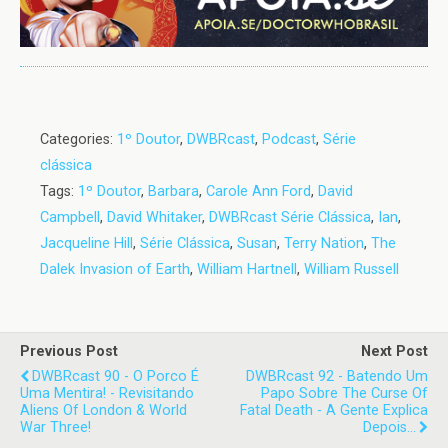
Categories:
1º Doutor
,
DWBRcast
,
Podcast
,
Série
clássica
Tags:
1º Doutor
,
Barbara
,
Carole Ann Ford
,
David
Campbell
,
David Whitaker
,
DWBRcast Série Clássica
,
Ian
,
Jacqueline Hill
,
Série Clássica
,
Susan
,
Terry Nation
,
The
Dalek Invasion of Earth
,
William Hartnell
,
William Russell
Previous Post
Next Post
DWBRcast 90 - O Porco É
DWBRcast 92 - Batendo Um
Uma Mentira! - Revisitando
Papo Sobre The Curse Of
Aliens Of London & World
Fatal Death - A Gente Explica
War Three!
Depois...