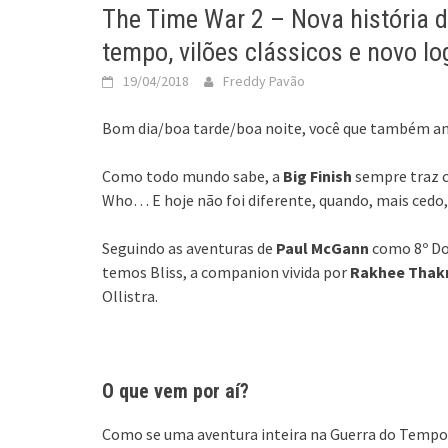
The Time War 2 – Nova história d
tempo, vilões clássicos e novo lo
19/04/2018
Freddy Pavão
Bom dia/boa tarde/boa noite, você que também am
Como todo mundo sabe, a
Big Finish
sempre traz c
Who… E hoje não foi diferente, quando, mais cedo
Seguindo as aventuras de
Paul McGann
como 8º Do
temos Bliss, a companion vivida por
Rakhee Thak
Ollistra.
O que vem por aí?
Como se uma aventura inteira na Guerra do Tempo 