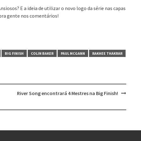
siosos? E a ideia de utilizar o novo logo da série nas capas
 pra gente nos comentários!
BIG FINISH
COLIN BAKER
PAUL MCGANN
RAKHEE THAKRAR
River Song encontrará 4 Mestres na Big Finish!