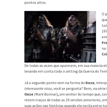
pontos altos.
O p
que
tod
197
e
Fro
na 
Cr
De todas as vezes que aparecem, em sua maioria 
levando em conta todo o setting da Guerra do T
Já o segundo ponto vem na forma do
Doze
, inter
interessante nisso
, você se pergunta? Bem, na séri
Onze
(Mark Bonnar)
,
um senhor do tempo que, como
retem traços de todas as 10 versões anteriores, 
suas ações nas histórias quando ele oscila entre to