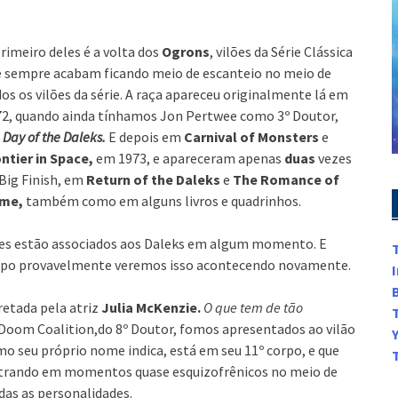
rimeiro deles é a volta dos
Ogrons
, vilões da Série Clássica
 sempre acabam ficando meio de escanteio no meio de
os os vilões da série. A raça apareceu originalmente lá em
2, quando ainda tínhamos Jon Pertwee como 3º Doutor,
m
Day of the Daleks.
E depois em
Carnival of Monsters
e
ntier in Space,
em 1973, e apareceram apenas
duas
vezes
Big Finish, em
Return of the Daleks
e
The Romance of
ime,
também como em alguns livros e quadrinhos.
eles estão associados aos Daleks em algum momento. E
empo provavelmente veremos isso acontecendo novamente.
pretada pela atriz
Julia McKenzie.
O que tem de tão
e Doom Coalition,do 8º Doutor, fomos apresentados ao vilão
 seu próprio nome indica, está em seu 11º corpo, e que
entrando em momentos quase esquizofrênicos no meio de
das as personalidades.