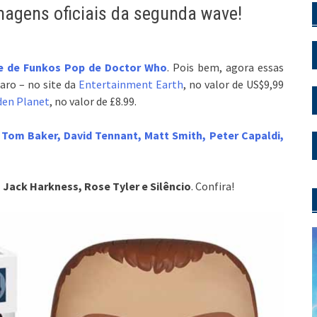
magens oficiais da segunda wave!
e de Funkos Pop de Doctor Who
. Pois bem, agora essas
laro – no site da
Entertainment Earth
, no valor de US$9,99
den Planet
, no valor de £8.99.
 Tom Baker, David Tennant, Matt Smith, Peter Capaldi,
, Jack Harkness, Rose Tyler e Silêncio
. Confira!