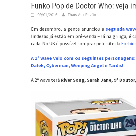
Funko Pop de Doctor Who: veja i
09/01/2016
Thais Aux Pavão
Em dezembro, a gente anunciou a
segunda wav
lindezas já estão em pré-venda – lá na gringa, é c
cada. No UK é possível comprar pelo site da
Forbid
A 1ª wave veio com os seguintes personagens:
Dalek, Cyberman, Weeping Angel e Tardis!
A 2ª wave terá
River Song, Sarah Jane, 9º Doutor