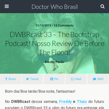
Doctor Who Brasil
11/10/2015 • 13 Comments
DWBRcast 33 – The Bootstrap
Podcast! Nosso Review De Before
The Flood!
Freddy Pavão
Share
Tweet
Pin
Mail
SMS
Bom dia/Boa tarde/Boa noite, fantasmas!
No
DWBRcast
dessa semana,
Freddy
e
Thais
do futuro
escutam o DWBRcast 33 e vêm do futuro pra entregar ele