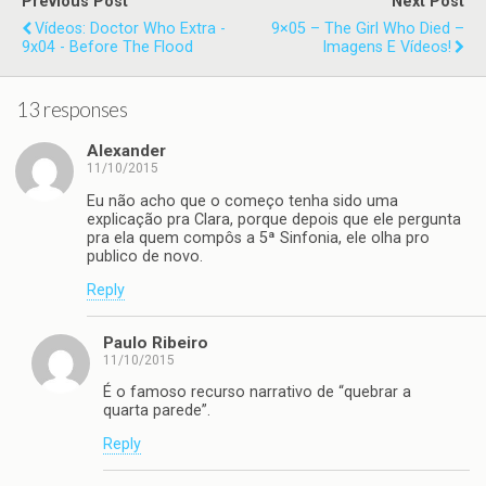
Previous Post
Next Post
Vídeos: Doctor Who Extra -
9×05 – The Girl Who Died –
9x04 - Before The Flood
Imagens E Vídeos!
13 responses
Alexander
11/10/2015
Eu não acho que o começo tenha sido uma
explicação pra Clara, porque depois que ele pergunta
pra ela quem compôs a 5ª Sinfonia, ele olha pro
publico de novo.
Reply
Paulo Ribeiro
11/10/2015
É o famoso recurso narrativo de “quebrar a
quarta parede”.
Reply