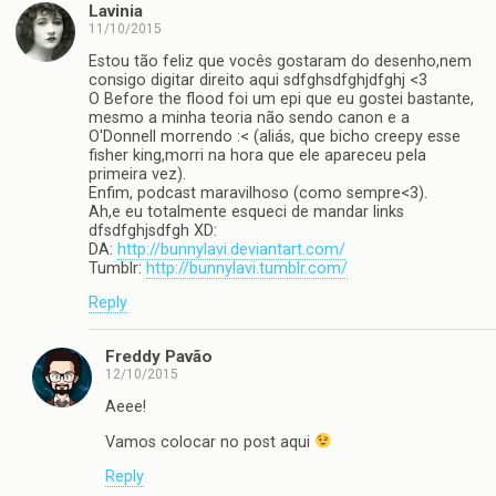
Lavinia
11/10/2015
Estou tão feliz que vocês gostaram do desenho,nem
consigo digitar direito aqui sdfghsdfghjdfghj <3
O Before the flood foi um epi que eu gostei bastante,
mesmo a minha teoria não sendo canon e a
O'Donnell morrendo :< (aliás, que bicho creepy esse
fisher king,morri na hora que ele apareceu pela
primeira vez).
Enfim, podcast maravilhoso (como sempre<3).
Ah,e eu totalmente esqueci de mandar links
dfsdfghjsdfgh XD:
DA:
http://bunnylavi.deviantart.com/
Tumblr:
http://bunnylavi.tumblr.com/
Reply
Freddy Pavão
12/10/2015
Aeee!
Vamos colocar no post aqui
Reply