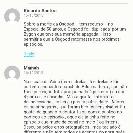
Ricardo Santos
15/10/2015
Sobre a morte da Osgood – tem recurso – no
Especial de 50 anos, a Osgood foi ‘duplicada’ por um
Zygon que teve sua memória apagada – isso
permitiria que a Osgood retornasse nos próximos
episódios.
Reply
Maïnah
16/10/2015
Na escala de Adric ( em estrelas , 5 estrelas é tão
perfeito enquanto o crash de Adric na terra , que não
foi a perfeição total porque nada é perfeito ) eu dou
4 para esse episodio . Mas a quinta sinfonia foi
desnecessaria , so serviu para a publicidade . Adorei
os personagems , que foram bem desenvolvidos .Eu
gostei de quando o doutor falou com o publico no
começo do episodio , oque ele ja tinha feito no
episodio que muda de canal no meio ( ou listen) .
Desculpa pelos erros ortograficos , meu teclado é
diferente e não tem todos os acentos do português.