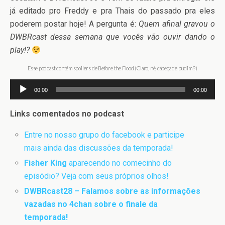
já editado pro Freddy e pra Thais do passado pra eles
poderem postar hoje! A pergunta é:
Quem afinal gravou o
DWBRcast dessa semana que vocês vão ouvir dando o
play!?
Esse podcast contém spoilers de Before the Flood (Claro, né, cabeça de pudim!?)
Tocador
00:00
00:00
de
áudio
Links comentados no podcast
Entre no nosso grupo do facebook e participe
mais ainda das discussões da temporada!
Fisher King
aparecendo no comecinho do
episódio? Veja com seus próprios olhos!
DWBRcast28 – Falamos sobre as informações
vazadas no 4chan sobre o finale da
temporada!