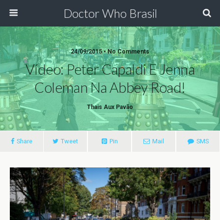
Doctor Who Brasil
24/09/2015 • No Comments
Vídeo: Peter Capaldi E Jenna
Coleman Na Abbey Road!
Thais Aux Pavão
Share
Tweet
Pin
Mail
SMS