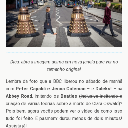
Dica: abra a imagem acima em nova janela para ver no
tamanho original
Lembra da foto que a BBC liberou no sábado de manhã
com
Peter Capaldi e Jenna Coleman
– e
Daleks
! – na
Abbey Road
, imitando os
Beatles
(inclusive incitando a
criação de várias teorias sobre a morte de Clara Oswald)
?
Pois bem, agora vocês podem ver o vídeo de como isso
tudo foi feito. E pasmem: durou menos de dois minutos!
Assista já!