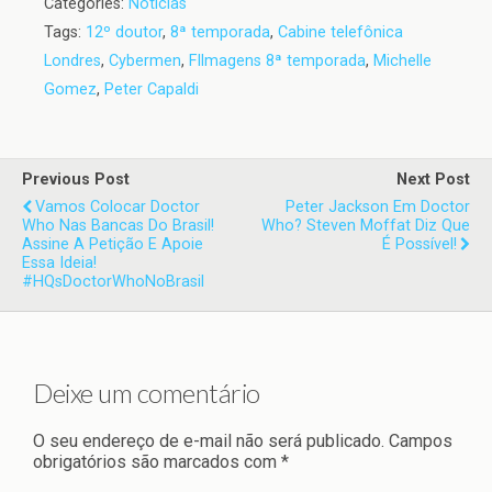
Categories:
Notícias
Tags:
12º doutor
,
8ª temporada
,
Cabine telefônica
Londres
,
Cybermen
,
FIlmagens 8ª temporada
,
Michelle
Gomez
,
Peter Capaldi
Previous Post
Next Post
Vamos Colocar Doctor
Peter Jackson Em Doctor
Who Nas Bancas Do Brasil!
Who? Steven Moffat Diz Que
Assine A Petição E Apoie
É Possível!
Essa Ideia!
#HQsDoctorWhoNoBrasil
Deixe um comentário
O seu endereço de e-mail não será publicado.
Campos
obrigatórios são marcados com
*