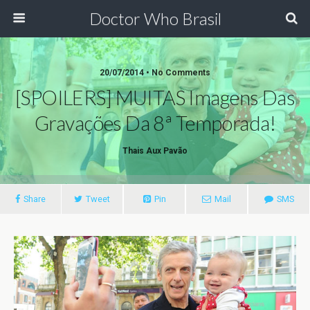
Doctor Who Brasil
20/07/2014 • No Comments
[SPOILERS] MUITAS Imagens Das
Gravações Da 8ª Temporada!
Thais Aux Pavão
Share
Tweet
Pin
Mail
SMS