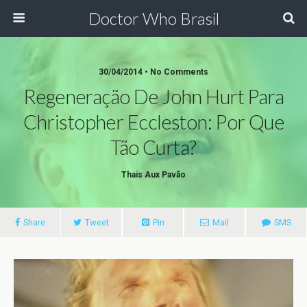
Doctor Who Brasil
30/04/2014 • No Comments
Regeneração De John Hurt Para
Christopher Eccleston: Por Que
Tão Curta?
Thais Aux Pavão
Share
Tweet
Pin
Mail
SMS