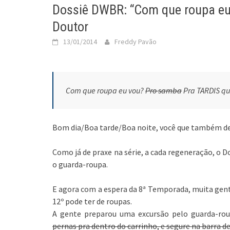
Dossiê DWBR: “Com que roupa eu 
Doutor
13/01/2014
Freddy Pavão
Com que roupa eu vou?
Pro samba
Pra TARDIS q
Bom dia/Boa tarde/Boa noite, você que também de
Como já de praxe na série, a cada regeneração, o
o guarda-roupa.
E agora com a espera da 8ª Temporada, muita gent
12º pode ter de roupas.
A gente preparou uma excursão pelo guarda-ro
pernas pra dentro do carrinho, e segure na barra d