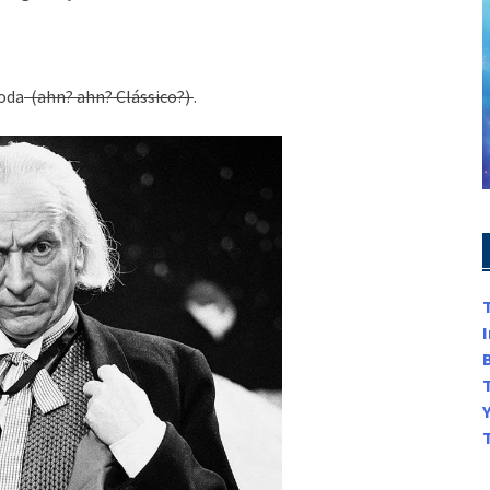
moda
(ahn? ahn? Clássico?)
.