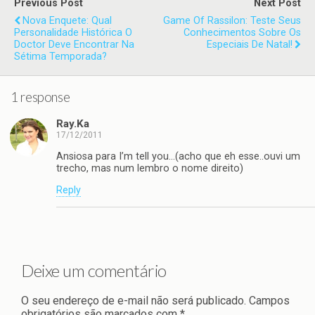
Previous Post
Next Post
Nova Enquete: Qual
Game Of Rassilon: Teste Seus
Personalidade Histórica O
Conhecimentos Sobre Os
Doctor Deve Encontrar Na
Especiais De Natal!
Sétima Temporada?
1 response
Ray.Ka
17/12/2011
Ansiosa para I’m tell you…(acho que eh esse..ouvi um
trecho, mas num lembro o nome direito)
Reply
Deixe um comentário
O seu endereço de e-mail não será publicado.
Campos
obrigatórios são marcados com
*