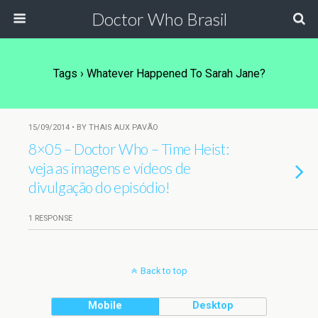
Doctor Who Brasil
Tags › Whatever Happened To Sarah Jane?
15/09/2014 • BY THAIS AUX PAVÃO
8×05 – Doctor Who – Time Heist:
veja as imagens e vídeos de
divulgação do episódio!
1 RESPONSE
Back to top
Mobile
Desktop