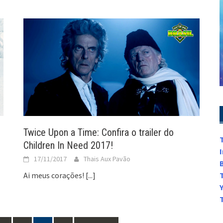
Twice Upon a Time: Confira o trailer do
Children In Need 2017!
17/11/2017
Thais Aux Pavão
Ai meus corações!
[...]