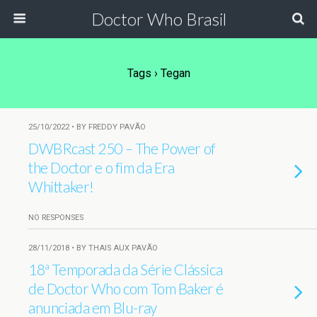
Doctor Who Brasil
Tags › Tegan
25/10/2022 • BY FREDDY PAVÃO
DWBRcast 250 – The Power of
the Doctor e o fim da Era
Whittaker!
NO RESPONSES
28/11/2018 • BY THAIS AUX PAVÃO
18ª Temporada da Série Clássica
de Doctor Who com Tom Baker é
anunciada em Blu-ray