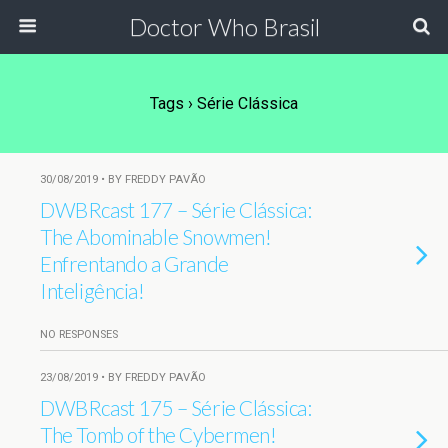
Doctor Who Brasil
Tags › Série Clássica
30/08/2019 • BY FREDDY PAVÃO
DWBRcast 177 – Série Clássica:
The Abominable Snowmen!
Enfrentando a Grande
Inteligência!
NO RESPONSES
23/08/2019 • BY FREDDY PAVÃO
DWBRcast 175 – Série Clássica:
The Tomb of the Cybermen!