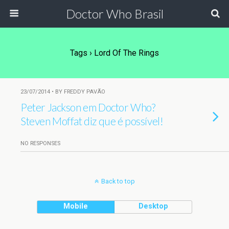
Doctor Who Brasil
Tags › Lord Of The Rings
23/07/2014 • BY FREDDY PAVÃO
Peter Jackson em Doctor Who?
Steven Moffat diz que é possível!
NO RESPONSES
Back to top
Mobile
Desktop