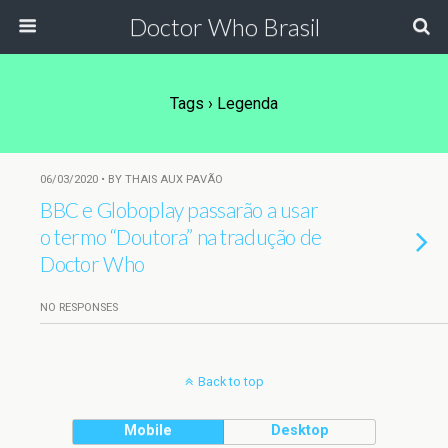
Doctor Who Brasil
Tags › Legenda
06/03/2020 • BY THAIS AUX PAVÃO
BBC e Globoplay passarão a usar
o termo “Doutora” na tradução de
Doctor Who
NO RESPONSES
Back to top
Mobile
Desktop