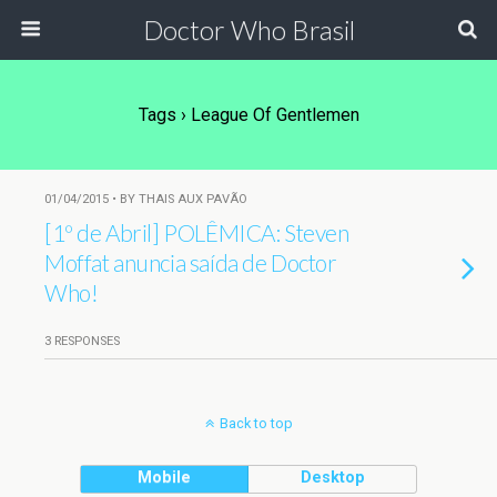
Doctor Who Brasil
Tags › League Of Gentlemen
01/04/2015 • BY THAIS AUX PAVÃO
[1º de Abril] POLÊMICA: Steven
Moffat anuncia saída de Doctor
Who!
3 RESPONSES
Back to top
Mobile
Desktop