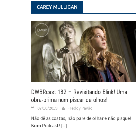
CAREY MULLIGAN
DWBRcast 182 – Revisitando Blink! Uma
obra-prima num piscar de olhos!
07/10/2019
Freddy Pavão
Não dê as costas, não pare de olhar e não pisque!
Bom Podcast!
[...]