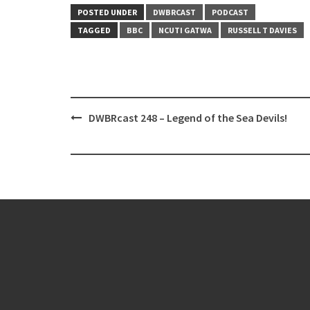
POSTED UNDER
DWBRCAST
PODCAST
TAGGED
BBC
NCUTI GATWA
RUSSELL T DAVIES
Post
DWBRcast 248 – Legend of the Sea Devils!
navigation