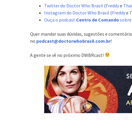
Twitter do Doctor Who Brasil
(
Freddy
e
Tha
Instagram do Doctor Who Brasil
(
Freddy
e
T
Ouça o podcast
Centro de Comando
sobre
Quer mandar suas dúvidas, sugestões e comentário
no
podcast@doctorwhobrasil.com.br
!
A gente se vê no próximo DWBRcast!