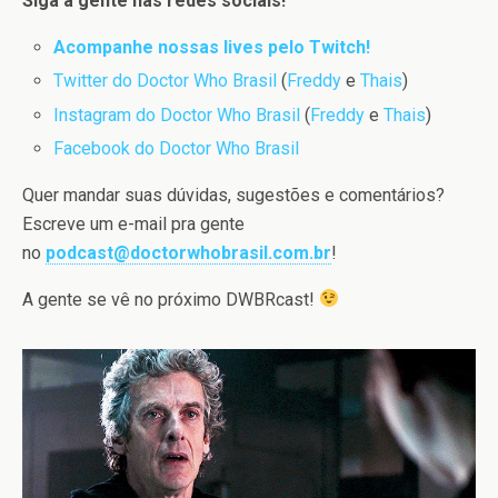
Siga a gente nas redes sociais!
Acompanhe nossas lives pelo Twitch!
Twitter do Doctor Who Brasil
(
Freddy
e
Thais
)
Instagram do Doctor Who Brasil
(
Freddy
e
Thais
)
Facebook do Doctor Who Brasil
Quer mandar suas dúvidas, sugestões e comentários?
Escreve um e-mail pra gente
no
podcast@doctorwhobrasil.com.br
!
A gente se vê no próximo DWBRcast!