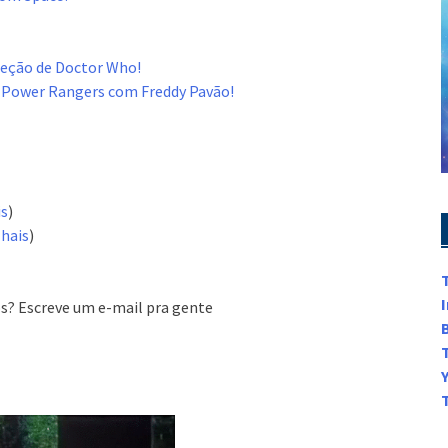
leção de Doctor Who!
 Power Rangers com Freddy Pavão!
is
)
hais
)
s? Escreve um e-mail pra gente