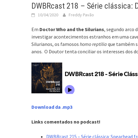
DWBRcast 218 – Série clássica: D
10/04/2020
Freddy Pavão
Em
Doctor Who and the Silurians
, segundo arco 
investigar acontecimentos estranhos em uma cavern
Silurianos, os famosos
homo reptilia
que também sã
anos. O Doutor tenta conciliar os interesses dos 
Download da .mp3
Links comentados no podcast!
DWBRcast 215 – Série clássica: Spearhead f