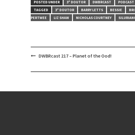
POSTED UNDER
3º DOUTOR
DWBRCAST
PODCAST
TAGGED
3º DOUTOR
BARRY LETTS
BESSIE
BR
PERTWEE
LIZ SHAW
NICHOLAS COURTNEY
SILURIAN
Post
DWBRcast 217 – Planet of the Ood!
navigation