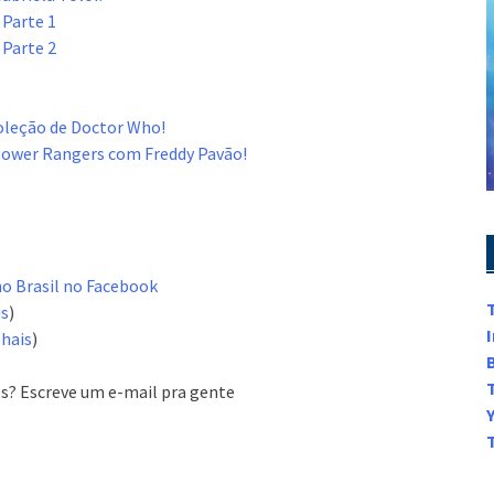
 Parte 1
 Parte 2
oleção de Doctor Who!
Power Rangers com Freddy Pavão!
ho Brasil no Facebook
is
)
hais
)
s? Escreve um e-mail pra gente