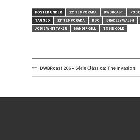
POSTED UNDER
12ª TEMPORADA
DWBRCAST
PODC
TAGGED
12ª TEMPORADA
BBC
BRADLEY WALSH
JODIE WHITTAKER
MANDIP GILL
TOSIN COLE
Post
DWBRcast 206 – Série Clássica: The Invasion!
navigation