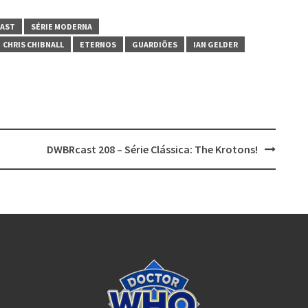
AST
SÉRIE MODERNA
CHRIS CHIBNALL
ETERNOS
GUARDIÕES
IAN GELDER
DWBRcast 208 – Série Clássica: The Krotons!