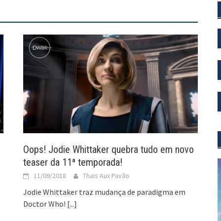
Oops! Jodie Whittaker quebra tudo em novo
teaser da 11ª temporada!
11/09/2018
Thais Aux Pavão
Jodie Whittaker traz mudança de paradigma em
Doctor Who!
[...]