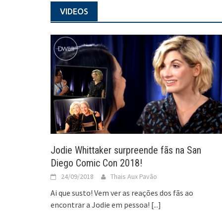
VIDEOS
Jodie Whittaker surpreende fãs na San
Diego Comic Con 2018!
24/09/2018
Thais Aux Pavão
Ai que susto! Vem ver as reações dos fãs ao
encontrar a Jodie em pessoa!
[...]