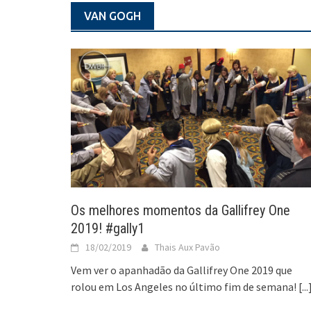
VAN GOGH
Os melhores momentos da Gallifrey One
2019! #gally1
18/02/2019
Thais Aux Pavão
Vem ver o apanhadão da Gallifrey One 2019 que
rolou em Los Angeles no último fim de semana!
[...