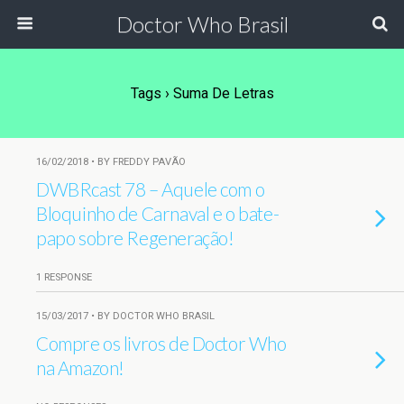
Doctor Who Brasil
Tags › Suma De Letras
16/02/2018 • BY FREDDY PAVÃO
DWBRcast 78 – Aquele com o
Bloquinho de Carnaval e o bate-
papo sobre Regeneração!
1 RESPONSE
15/03/2017 • BY DOCTOR WHO BRASIL
Compre os livros de Doctor Who
na Amazon!