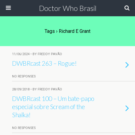
Doctor Who Brasil
Tags › Richard E Grant
11/06/2024 • BY FREDDY PAVÃO
DWBRcast 263 – Rogue!
NO RESPONSES
28/09/2018 • BY FREDDY PAVÃO
DWBRcast 100 – Um bate-papo
especial sobre Scream of the
Shalka!
NO RESPONSES