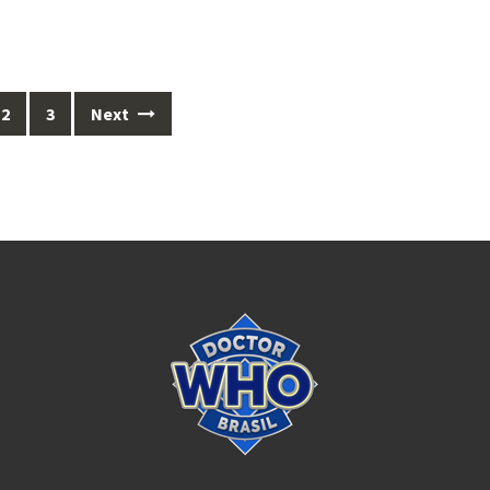
2
3
Next