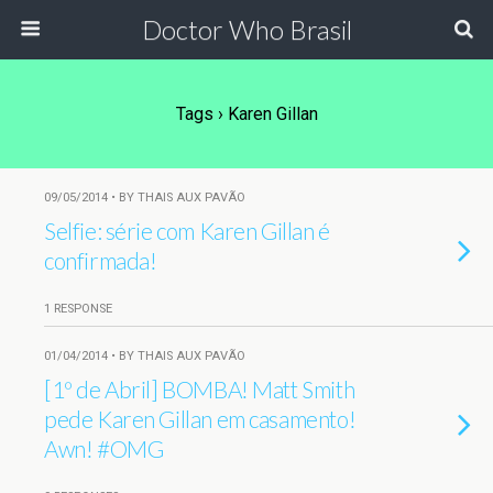
Doctor Who Brasil
Tags › Karen Gillan
09/05/2014 • BY THAIS AUX PAVÃO
Selfie: série com Karen Gillan é
confirmada!
1 RESPONSE
01/04/2014 • BY THAIS AUX PAVÃO
[1º de Abril] BOMBA! Matt Smith
pede Karen Gillan em casamento!
Awn! #OMG