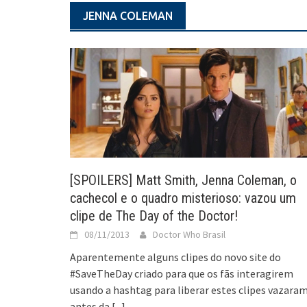
JENNA COLEMAN
[SPOILERS] Matt Smith, Jenna Coleman, o
cachecol e o quadro misterioso: vazou um
clipe de The Day of the Doctor!
08/11/2013
Doctor Who Brasil
Aparentemente alguns clipes do novo site do
#SaveTheDay criado para que os fãs interagirem
usando a hashtag para liberar estes clipes vazara
antes da
[...]