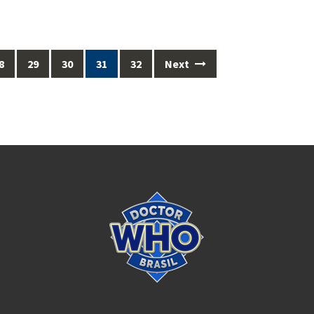
8
29
30
31
32
Next