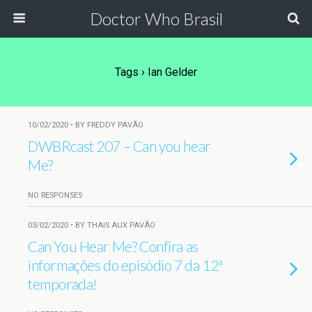
Doctor Who Brasil
Tags › Ian Gelder
10/02/2020 • BY FREDDY PAVÃO
DWBRcast 207 – Can you hear
Me?
NO RESPONSES
03/02/2020 • BY THAIS AUX PAVÃO
Can You Hear Me? Confira as
informações do episódio 7 da 12ª
temporada!