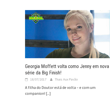
Georgia Moffett volta como Jenny em nova
série da Big Finish!
18/07/2017
Thais Aux Pavão
A filha do Doutor está de volta – e com um
companion!
[...]