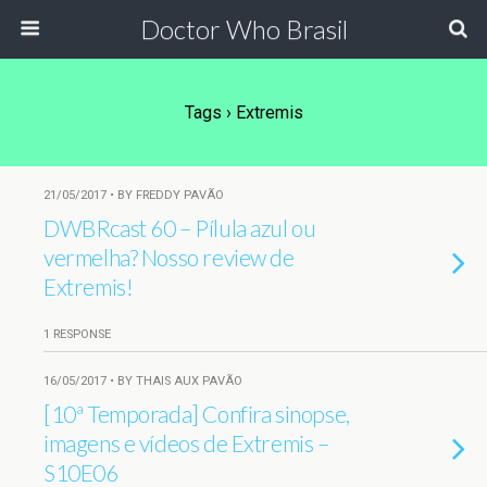
Doctor Who Brasil
Tags › Extremis
21/05/2017 • BY FREDDY PAVÃO
DWBRcast 60 – Pílula azul ou
vermelha? Nosso review de
Extremis!
1 RESPONSE
16/05/2017 • BY THAIS AUX PAVÃO
[10ª Temporada] Confira sinopse,
imagens e vídeos de Extremis –
S10E06