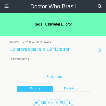
Doctor Who Brasil
Tags › Chiwetel Ejiofor
04/06/2013 • BY THAIS AUX PAVÃO
12 atores para o 12º Doutor
17 RESPONSES
Back to top
Mobile
Desktop