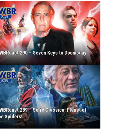
WBRcast 290 – Seven Keys to Doomsday
WBRcast 289 – Série Clássica: Planet of
he Spiders!