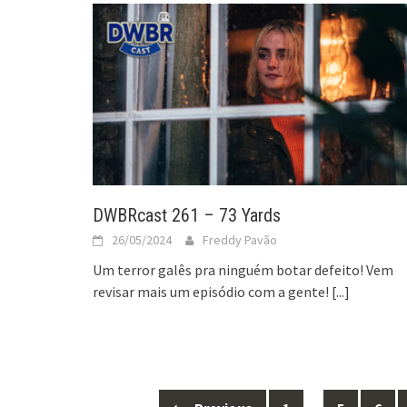
DWBRcast 261 – 73 Yards
26/05/2024
Freddy Pavão
Um terror galês pra ninguém botar defeito! Vem
revisar mais um episódio com a gente!
[...]