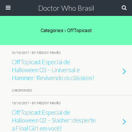
Doctor Who Brasil
Categories ›
OffTopicast
31/10/2017 • BY FREDDY PAVÃO
OffTopicast Especial de
Halloween 03 – Universal e
Hammer: Revivendo os clássicos!
2 RESPONSES
19/10/2017 • BY FREDDY PAVÃO
OffTopicast Especial de
Halloween 02 – Slasher: desperte
a Final Girl em você!