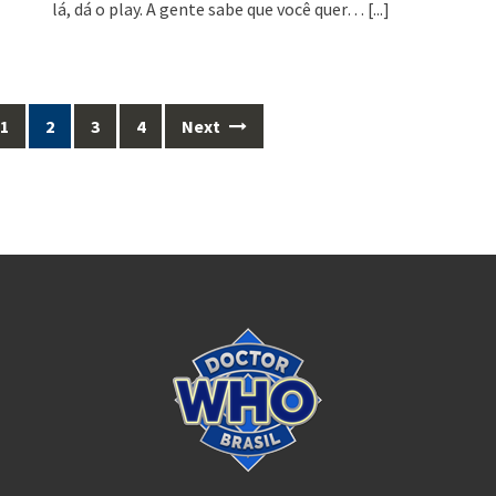
lá, dá o play. A gente sabe que você quer…
[...]
1
2
3
4
Next