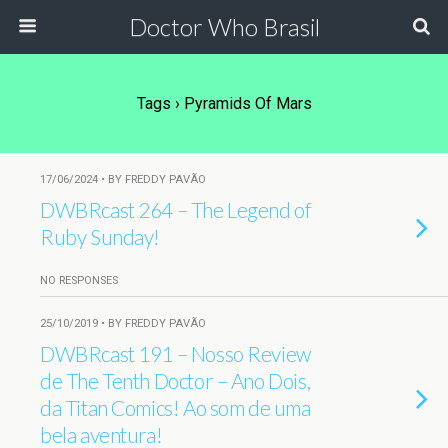
Doctor Who Brasil
Tags › Pyramids Of Mars
17/06/2024 • BY FREDDY PAVÃO
DWBRcast 264 – The Legend of
Ruby Sunday!
NO RESPONSES
25/10/2019 • BY FREDDY PAVÃO
DWBRcast 191 – Nosso Review
de The Tenth Doctor – Ano Dois,
da Titan Comics! Ao som de uma
bela aventura!