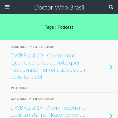
Doctor Who Brasil
Tags › Podcast
25/01/2015 • BY FREDDY PAVÃO
DWBRcast 20 – Companions!
Quem queremos de volta, quem
não devia ter nem entrado e quem
devia ter sido!
19 RESPONSES
26/12/2014 • BY FREDDY PAVÃO
DWBRcast 19 – Alien, Inception e
espírito natalino. Nosso review de